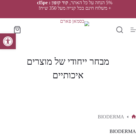
Ski
5% הנחה על כל האתר,
קוד קופון : cl5pe
t
+ משלוח חינם בכל קנייה מעל 350 ש״ח!
conten
סל
פתח סרגל נגישות
הקניות
מבחר ייחודי של מוצרים
איכותיים
BIODERMA
ף
בית
BIODERMA