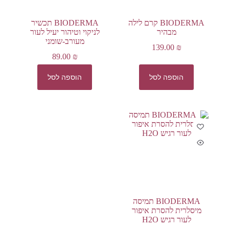
BIODERMA קרם לילה
BIODERMA תכשיר
מבהיר
לניקוי וטיהור יעיל לעור
מעורב-שומני
139.00
₪
89.00
₪
הוספה לסל
הוספה לסל
BIODERMA תמיסה
מיסלרית להסרת איפור
לעור רגיש H2O