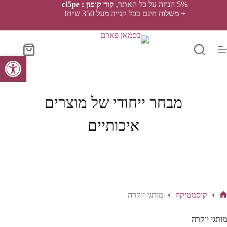
Ski
5% הנחה על כל האתר,
קוד קופון : cl5pe
t
+ משלוח חינם בכל קנייה מעל 350 ש״ח!
conten
סל
פתח סרגל נגישות
הקניות
מבחר ייחודי של מוצרים
איכותיים
קוסמטיקה
מותגי יוקרה
ף
בית
מותגי יוקרה