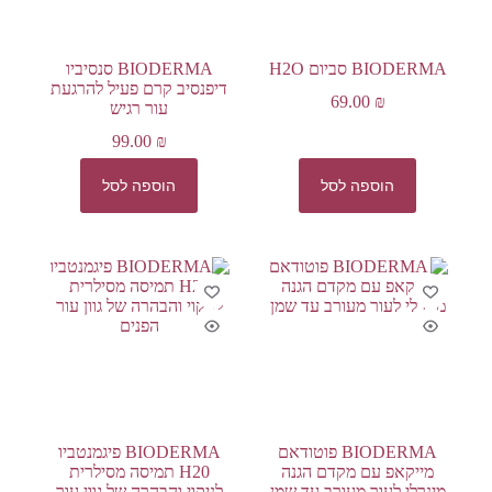
BIODERMA סביום H2O
BIODERMA סנסיביו
דיפנסיב קרם פעיל להרגעת
69.00
₪
עור רגיש
99.00
₪
הוספה לסל
הוספה לסל
BIODERMA פוטודאם
BIODERMA פיגמנטביו
מייקאפ עם מקדם הגנה
H20 תמיסה מסילרית
מינרלי לעור מעורב עד שמן
לניקוי והבהרה של גוון עור