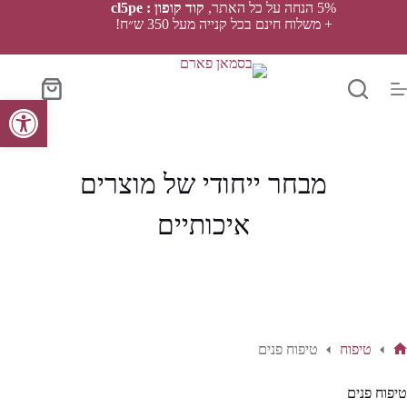
Ski
5% הנחה על כל האתר,
קוד קופון : cl5pe
t
+ משלוח חינם בכל קנייה מעל 350 ש״ח!
conten
סל
פתח סרגל נגישות
הקניות
מבחר ייחודי של מוצרים
איכותיים
טיפוח
טיפוח פנים
ף
בית
טיפוח פנים