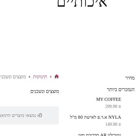
איכותיים
תינוקות
מוצצים ונשכני
מחיר
דף
הבית
הנמכרים ביותר
מוצצים ונשכנים
MY COFFEE
299.00
₪
לא נמצאו מוצרים התואמ
NYLA א.ד.פ לאישה 80 מ"ל
149.00
₪
נוטרילון AR תרכובת מזון