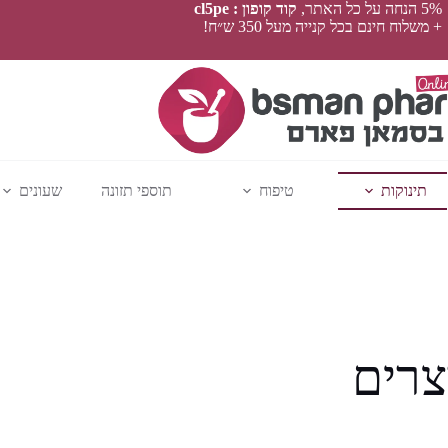
5% הנחה על כל האתר,
קוד קופון : cl5pe
+ משלוח חינם בכל קנייה מעל 350 ש״ח!
תינוקות
טיפוח
תוספי תזונה
שעונים
צרים