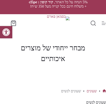
Ski
5% הנחה על כל האתר,
קוד קופון : cl5pe
t
+ משלוח חינם בכל קנייה מעל 350 ש״ח!
conten
סל
פתח סרגל נגישות
הקניות
מבחר ייחודי של מוצרים
איכותיים
שעונים
שעונים לנשים
ף
בית
שעונים לנשים