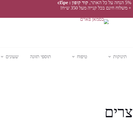
5% הנחה על כל האתר,
קוד קופון : cl5pe
+ משלוח חינם בכל קנייה מעל 350 ש״ח!
תינוקות
טיפוח
תוספי תזונה
שעונים
צרים