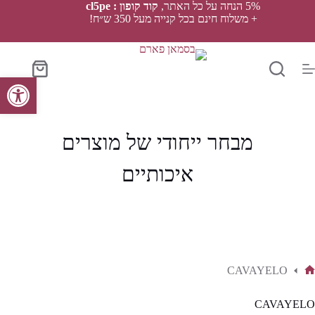
Ski
5% הנחה על כל האתר,
קוד קופון : cl5pe
t
+ משלוח חינם בכל קנייה מעל 350 ש״ח!
conten
סל
פתח סרגל נגישות
הקניות
מבחר ייחודי של מוצרים
איכותיים
CAVAYELO
ף
בית
CAVAYELO