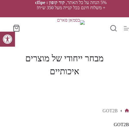
Ski
5% הנחה על כל האתר,
קוד קופון : cl5pe
t
+ משלוח חינם בכל קנייה מעל 350 ש״ח!
conten
סל
פתח סרגל נגישות
הקניות
מבחר ייחודי של מוצרים
איכותיים
GOT2B
ף
בית
GOT2B