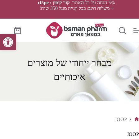
Ski
5% הנחה על כל האתר,
קוד קופון : cl5pe
t
+ משלוח חינם בכל קנייה מעל 350 ש״ח!
conten
סל
פתח סרגל נגישות
הקניות
מבחר ייחודי של מוצרים
איכותיים
JOOP
ף
בית
JOOP