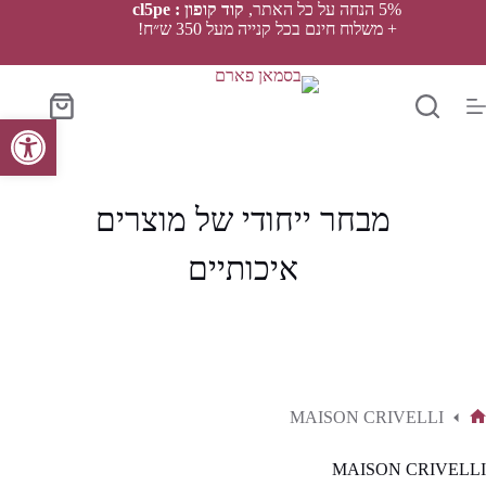
Ski
5% הנחה על כל האתר,
קוד קופון : cl5pe
t
+ משלוח חינם בכל קנייה מעל 350 ש״ח!
conten
סל
פתח סרגל נגישות
הקניות
מבחר ייחודי של מוצרים
איכותיים
MAISON CRIVELLI
ף
בית
MAISON CRIVELLI