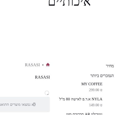
איכותיים
RASASI
מחיר
דף
הבית
הנמכרים ביותר
RASASI
MY COFFEE
299.00
₪
NYLA א.ד.פ לאישה 80 מ"ל
לא נמצאו מוצרים התואמ
149.00
₪
נוטרילון AR תרכובת מזון