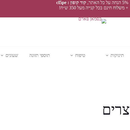
5% הנחה על כל האתר,
קוד קופון : cl5pe
+ משלוח חינם בכל קנייה מעל 350 ש״ח!
תינוקות
טיפוח
תוספי תזונה
שעונים
צרים