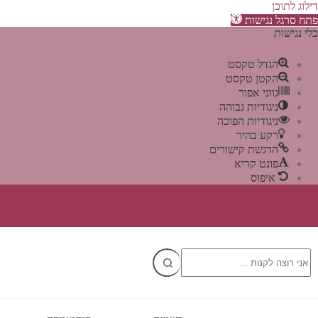
דילוג לתוכן
פתח סרגל נגישות
כלי נגישות
הגדל טקסט
הקטן טקסט
גווני אפור
ניגודיות גבוהה
ניגודיות הפוכה
רקע בהיר
הדגשת קישורים
פונט קריא
איפוס
Ski
t
conten
No
results