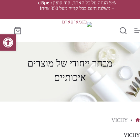
Ski
5% הנחה על כל האתר,
קוד קופון : cl5pe
t
+ משלוח חינם בכל קנייה מעל 350 ש״ח!
conten
סל
פתח סרגל נגישות
הקניות
מבחר ייחודי של מוצרים
איכותיים
VICHY
ף
בית
VICHY