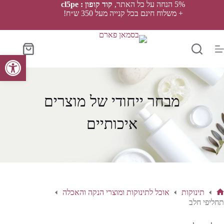
Ski
5% הנחה על כל האתר,
קוד קופון : cl5pe
t
+ משלוח חינם בכל קנייה מעל 350 ש״ח!
conten
סל
פתח סרגל נגישות
הקניות
מבחר ייחודי של מוצרים
איכותיים
תינוקות
אוכל לתינוקות ומוצרי הנקה והאכלה
ף
תחליפי חלב
בית