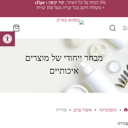
Ski
5% הנחה על כל האתר,
קוד קופון : cl5pe
t
+ משלוח חינם בכל קנייה מעל 350 ש״ח!
conten
סל
פתח סרגל נגישות
הקניות
מבחר ייחודי של מוצרים
איכותיים
קוסמטיקה
איפור פנים
פודרה
ף
בית
פודרה