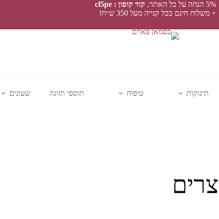
5% הנחה על כל האתר,
קוד קופון : cl5pe
+ משלוח חינם בכל קנייה מעל 350 ש״ח!
תינוקות
טיפוח
תוספי תזונה
שעונים
צרים