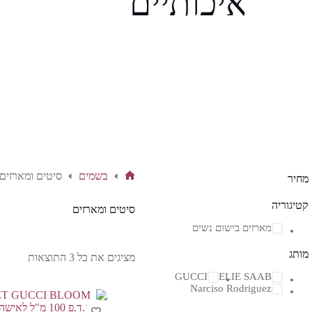
איכותיים
בשמים
סיטים ומארזים
מחיר
דף
הבית
קטיגוריה
סיטים ומארזים
מארזים בישום נשים
מותג
מציגים את כל ⁦3⁩ התוצאות
GUCCI
ELIE SAAB
Narciso Rodriguez