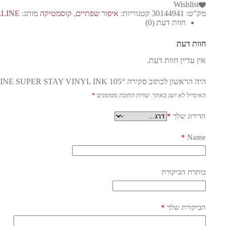
Wishlist
מק"ט:
30144941
קטגוריות:
איפור שפתיים
,
קוסמטיקה
מותג:
LINE
חוות דעת (0)
חוות דעת
אין עדיין חוות דעת.
היה הראשון לכתוב סקירה “MAYBELLINE SUPER STAY VINYL INK 105”
האימייל לא יוצג באתר.
שדות החובה מסומנים
*
הדירוג שלך
*
*
Name
כותרת הביקורת
הביקורת שלך
*