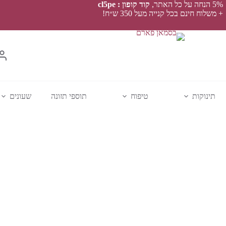
5% הנחה על כל האתר,
קוד קופון : cl5pe
+ משלוח חינם בכל קנייה מעל 350 ש״ח!
תינוקות
טיפוח
תוספי תזונה
שעונים