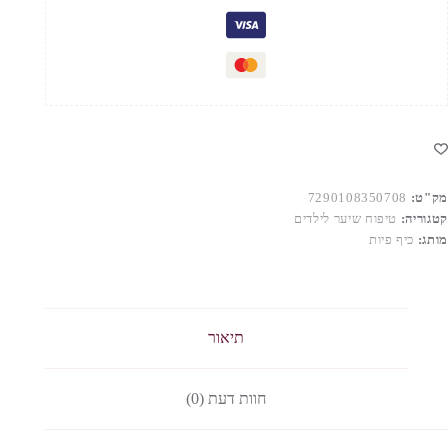
שרים
מק"ט:
7290108350708
קטגוריה:
טיפוח שיער לילדים
מותג:
כיף פיות
תיאור
חוות דעת (0)