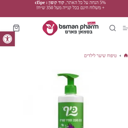
Ski
5% הנחה על כל האתר,
קוד קופון : cl5pe
t
+ משלוח חינם בכל קנייה מעל 350 ש״ח!
conten
סל
פתח סרגל נגישות
הקניות
טיפוח שיער לילדים
ף
בית