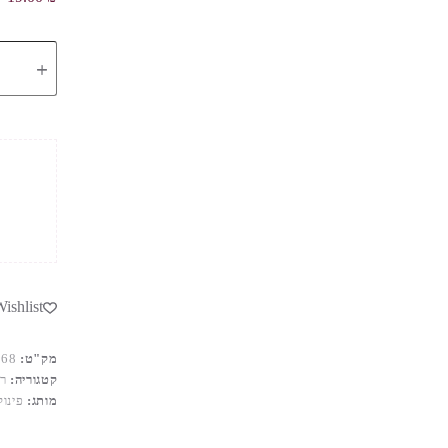
כמות
של
פינוק
שמפו
ללא
דמעות
לילדים
ishlist
מק"ט:
868
קטגוריה:
ר
מותג:
פינוק