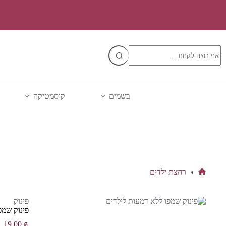
Ski
t
conten
No
results
בשמים
קוסמטיקה
רחצת ילדים
דף
הבית
פינוק
פינוק שמפ
19.00
₪