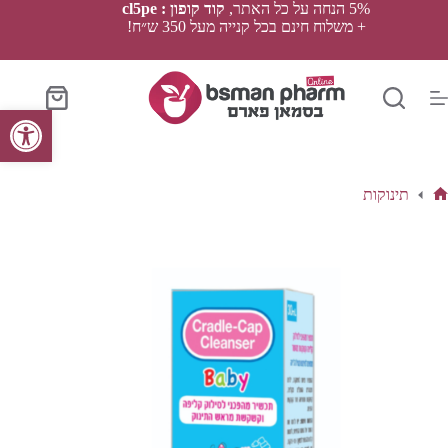
Ski
5% הנחה על כל האתר,
קוד קופון : cl5pe
t
+ משלוח חינם בכל קנייה מעל 350 ש״ח!
conten
סל
פתח סרגל נגישות
הקניות
תינוקות
ף
בית