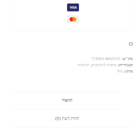
סילוק
ליפה
קשקשת
העור
מק"ט:
7290014065055
קטגוריות:
טיפוח לתינוקות
,
תינוקות
מותג:
נווה
תיאור
חוות דעת (0)