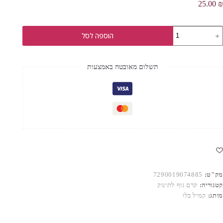
25.00
₪
מות
הוספה לסל
ל
EXTR
SOF
רם
תשלום מאובטח באמצעות
וף
תינוק
הענקת
קסטרה
חות
רכות
עור
ינוקך
מק"ט:
7290019074885
קטגוריה:
קרם גוף לתינוק
מותג:
קמיל בלו