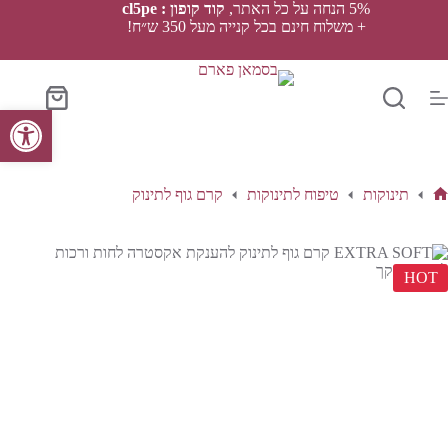
Ski
5% הנחה על כל האתר,
קוד קופון : cl5pe
t
+ משלוח חינם בכל קנייה מעל 350 ש״ח!
conten
סל
פתח סרגל נגישות
הקניות
תינוקות
טיפוח לתינוקות
קרם גוף לתינוק
ף
בית
HOT