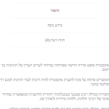
תיאור
מידע נוסף
חוות דעת (0)
אקסטרה סופט סדרה חדשה שפותחה במיוחד לעורם העדין של תינוקות בני
יומם.
המוצרים פותחו על מנת להעניק אקסטרה לחות ורכות לעור התינוק למגע רך
ומלטף כמשי.
הסדרה מכילה רכיב פטנטי בטכנולוגיה ייחודית וחדשנית המאפשרת שחרור
איטי של רכיבי הלחות, ללחות מיידית ולאורך זמן.
בנוסף, מכילה רכיב חדשני המעניק לחות מיידית ומסייע בשיפור יכולתו