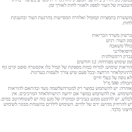
הטבעית של העור לספוג ולאגור לחות לאורך זמן.
מועשרת בתמציות קמומיל ואלוורה המסייעות בהרגעת העור ובהענקת
לחות.
ברשיון משרד הבריאות
סוג העור: רגיש
כולל משאבה
היפואלרגני
נבדק דרמטולוגית
זמן שימוש מפתיחה: 12 חודשים
הוראות שימוש: למרוח כמות מספקת של קמיל בלו אקסטרה סופט קרם גוף
לתינוקלאחר הרחצה ובכל פעם שיש צורך ולעסות בעדינות.
לא נוסה על בעלי חיים
תכולה: 500 מ"ל
אזהרה: יש להשתמש במוצר רק למטרהשלשמה נועד ובהתאם להוראות
השימוש. אין להשתמש במוצר אם ידועה רגישותלאחד המרכיבים. אין
לבלוע. יש להימנע ממגע בעיניים ובמקרה של מגע כזה יש לשטוףהיטב במים.
יש להרחיק מהישג ידם של ילדים. השימוש לילדים בהשגחת מבוגר.לשימוש
חיצוני בלבד.