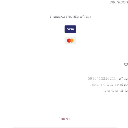
המלאי אזל
תשלום מאובטח באמצעות
מק"ט:
5010415226211
קטגוריה:
בקבוקי תינוקות
מותג:
טומי טיפי
תיאור