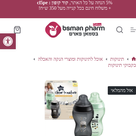
Ski
5% הנחה על כל האתר,
קוד קופון : cl5pe
t
+ משלוח חינם בכל קנייה מעל 350 ש״ח!
conten
סל
פתח סרגל נגישות
הקניות
תינוקות
אוכל לתינוקות ומוצרי הנקה והאכלה
ף
בקבוקי תינוקות
בית
אזל מהמלאי