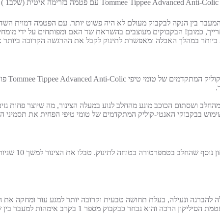
התינוקות עטור הפרסים ** Closer to Nature® שלנו, המעבר בין הנקה לבקבוק מעולם לא היה פשוט יותר. עם הפטמ
ביותר במהלך האכלה ומאפשרת לתינוק לקבל את ההרגשה הקרובה ביותר אל
בקבוק אנטי-ק
.
ם נגד קוליק, שואבת אוויר מהחלב ושסתום הכוכב מונע מהחלב לנוע במעלה הצינור, מה שיוצר פח
צינור האוורור נגד קולי
ה להברגה ונעילה, בעלת תחושה טבעית וקרובה יותר למגע עור ומחקה את 