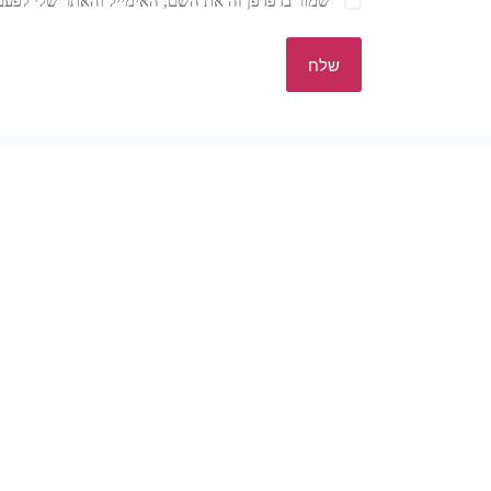
שמור בדפדפן זה את השם, האימייל והאתר שלי לפעם
שלח