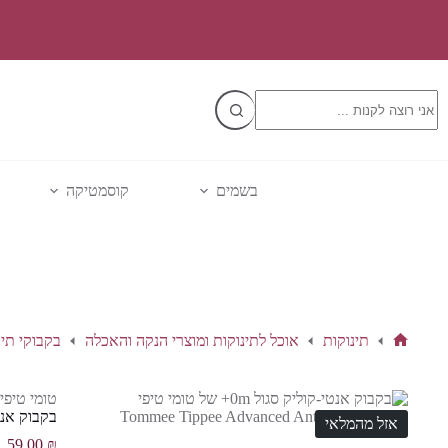
Ski
t
conten
No
results
בשמים
קוסמטיקה
תינוקות
אוכל לתינוקות ומוצרי הנקה והאכלה
בקבוקי תינ
דף
הבית
טומי טיפי
בקבוק אנטי-קוליק סגול 0m+ של טומ
אזל מהמלאי
59.00
₪