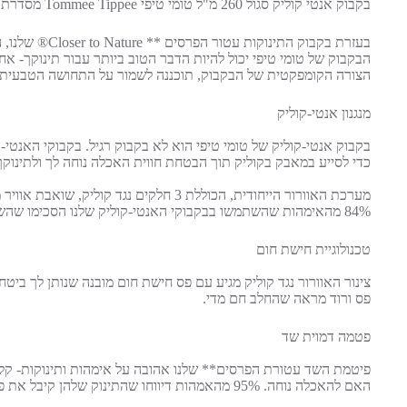
בקבוק אנטי קוליק סגול 260 מ"ל טומי טיפי Tommee Tippee מסדרת Tommee Tippee Advanced Anti-Colic עם פטמה בזרימה איטית (שלב1 )
בעזרת בקבוק 
הצורה הקומפקטית של הבקבוק, תוכננה לשמור על התחושה הטבעית 
מנגנון אנטי-קוליק
כדי לסייע במאבק בקוליק תוך הבטחת חווית האכלה נוחה לך ולתינוקך
מערכת האוורור הייחודית, הכוללת 3 חלקי
84% מהאימהות שהשתמשו בבקבוקי האנטי-קוליק שלנו הסכימו שהשימוש בבקבוקי האנטי-קוליק המתקדמים של טומי טיפי הפחית את תסמיני הקוליק בקרב תינוקן.*
טכנולוגיית חישת חום
פס ורוד מראה שהחלב חם מדי.
פטמה דמוית שד
פיטמת השד עטורת הפרסים** שלנו אהובה על אימהות ותינוקות- קל
האם להאכלה נוחה. 95% מהאמהות דיווחו שהתינוק שלהן קיבל את פטמת הסיליקון הרכה והוא נבחר כבקבוק מספר 1 בקרב אימהות למעבר בין שד לבקבוק! *