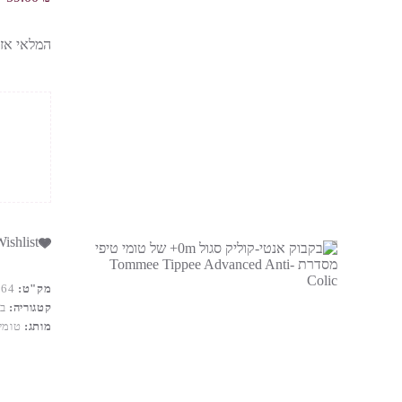
המלאי אזל
ishlist
מק"ט:
764
קטגוריה:
בק
מותג:
טומי 