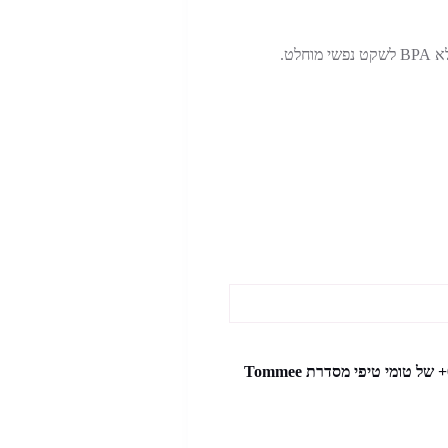
היה הראשון לכתוב סקירה “בקבוק אנטי-קוליק סגול 0m+ של טומי טיפי מסדרת Tommee