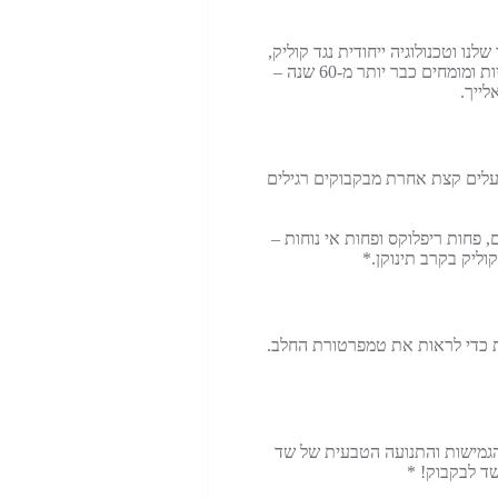
ה דמוית השד שלנו וטכנולוגיה ייחודית נגד קוליק,
הבקבוק של טומי טיפי יכול להיות הדבר הטוב ביותר עבור תינוקך- אחרייך, כמובן! הבקבוקים מעוצבים בהשראת שד האם ומפותחים על ידי מומחיות ומומחים כבר יותר מ-60 שנה –
ייך.
וליק של טומי טיפי הוא לא בקבוק רגיל. בקבוקי האנטי-קוליק המתקדמים של טומי טיפי Tommee Tippee Advanced Anti-Colic פועלים קצת אחרת מבקבוקים רגילים
ות גזים, פחות ריפלוקס ופחות אי נוחות –
ק מגיע עם פס חישת חום מובנה שנותן לך ביטחון נוסף שהחלב בטמפרטורה בטוחה לתינוק. טבלו את הצינור למשך 10 שניות כדי לראות את טמפרטורת החלב.
הגמישות והתנועה הטבעית של שד