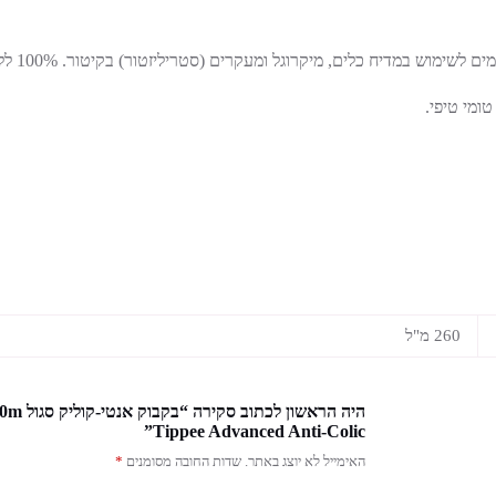
 כלים, מיקרוגל ומעקרים (סטריליזטור) בקיטור. 100% ללא BPA לשקט נפשי מוחלט.
260 מ"ל
Tippee Advanced Anti-Colic”
האימייל לא יוצג באתר.
שדות החובה מסומנים
*