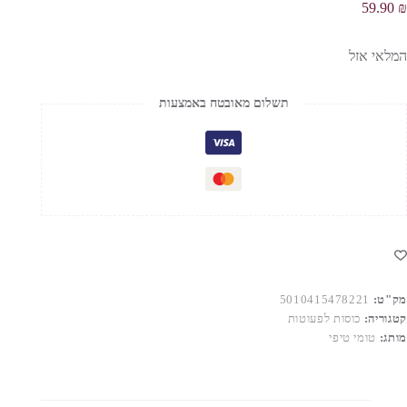
59.90
₪
המלאי אזל
תשלום מאובטח באמצעות
מק"ט:
5010415478221
קטגוריה:
כוסות לפעוטות
מותג:
טומי טיפי