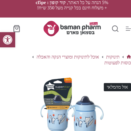
Ski
5% הנחה על כל האתר,
קוד קופון : cl5pe
t
+ משלוח חינם בכל קנייה מעל 350 ש״ח!
conten
סל
פתח סרגל נגישות
הקניות
תינוקות
אוכל לתינוקות ומוצרי הנקה והאכלה
ף
כוסות לפעוטות
בית
אזל מהמלאי