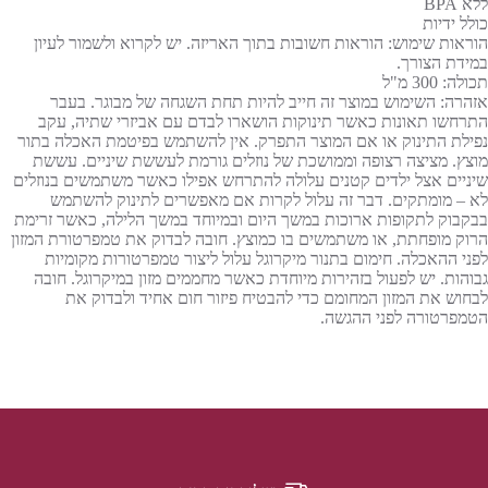
ללא BPA
כולל ידיות
הוראות שימוש: הוראות חשובות בתוך האריזה. יש לקרוא ולשמור לעיון
במידת הצורך.
תכולה: 300 מ"ל
אזהרה: השימוש במוצר זה חייב להיות תחת השגחה של מבוגר. בעבר
התרחשו תאונות כאשר תינוקות הושארו לבדם עם אביזרי שתיה, עקב
נפילת התינוק או אם המוצר התפרק. אין להשתמש בפיטמת האכלה בתור
מוצץ. מציצה רצופה וממושכת של נוזלים גורמת לעששת שיניים. עששת
שיניים אצל ילדים קטנים עלולה להתרחש אפילו כאשר משתמשים בנוזלים
לא – מומתקים. דבר זה עלול לקרות אם מאפשרים לתינוק להשתמש
בבקבוק לתקופות ארוכות במשך היום ובמיוחד במשך הלילה, כאשר זרימת
הרוק מופחתת, או משתמשים בו כמוצץ. חובה לבדוק את טמפרטורת המזון
לפני ההאכלה. חימום בתנור מיקרוגל עלול ליצור טמפרטורות מקומיות
גבוהות. יש לפעול בזהירות מיוחדת כאשר מחממים מזון במיקרוגל. חובה
לבחוש את המזון המחומם כדי להבטיח פיזור חום אחיד ולבדוק את
הטמפרטורה לפני ההגשה.