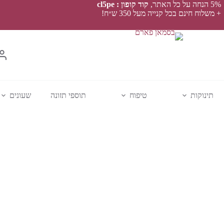
5% הנחה על כל האתר,
קוד קופון : cl5pe
+ משלוח חינם בכל קנייה מעל 350 ש״ח!
תינוקות
טיפוח
תוספי תזונה
שעונים