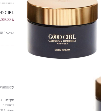
 GOOD GIRL
289.00
₪
המלאי אזל
ishlist
מק"ט:
631
קטגוריות:
ט
מותג:
ERA