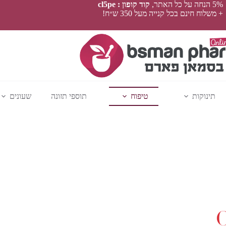
5% הנחה על כל האתר,
קוד קופון : cl5pe
+ משלוח חינם בכל קנייה מעל 350 ש״ח!
תינוקות
טיפוח
תוספי תזונה
שעונים