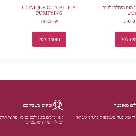
ג מוס מיסלרי לעור
CLINIQUE CITY BLOCK
רגיש
PURIFYING
189.00
₪
29.0
פה לסל
הוספה לסל
ום מאובטח
זמינים בשבילכם
ר ומאובטח באמצעות כרטיס אשראי
אנו זמינים בשבילכם במגוון ערוצי תקש
שאלה ועזרה שתצטרכו