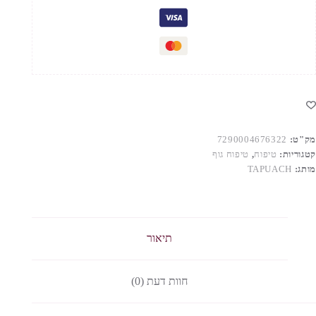
תיחה
מק"ט:
7290004676322
קטגוריות:
טיפוח
,
טיפוח גוף
מותג:
TAPUACH
תיאור
חוות דעת (0)