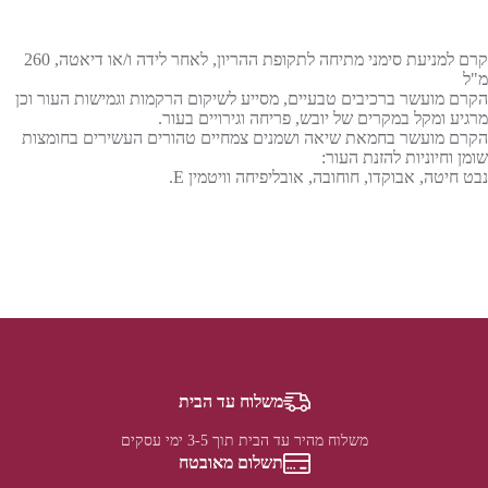
קרם למניעת סימני מתיחה לתקופת ההריון, לאחר לידה ו/או דיאטה, 260
מ"ל
הקרם מועשר ברכיבים טבעיים, מסייע לשיקום הרקמות וגמישות העור וכן
מרגיע ומקל במקרים של יובש, פריחה וגירויים בעור.
הקרם מועשר בחמאת שיאה ושמנים צמחיים טהורים העשירים בחומצות
שומן וחיוניות להזנת העור:
נבט חיטה, אבוקדו, חוחובה, אובליפיחה וויטמין E.
משלוח עד הבית
משלוח מהיר עד הבית תוך 3-5 ימי עסקים
תשלום מאובטח