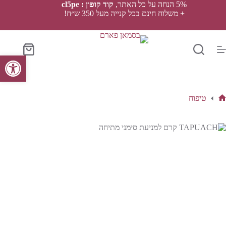
Ski
5% הנחה על כל האתר,
קוד קופון : cl5pe
t
+ משלוח חינם בכל קנייה מעל 350 ש״ח!
conten
סל
פתח סרגל נגישות
הקניות
טיפוח
ף
בית