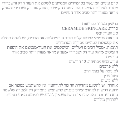
קרם עיניים המועשר בסרמיידים המסייעים לשקם את העור הדק והשברירי
מסביב לעיניים. מצמצם את הופעת הקמטים, מחזק עור דק ושברירי ומעניק
מראה מעודן יותר סביב אזור העיניים
ברשיון משרד הבריאות
סדרה: CERAMIDE SKINCARE
סוג העור: יבש
הוראות שימוש: לטפוח קלות סביב העינייםלתוצאה מרבית, יש להניח תחילה
את קפסולות העיניים מסדרת הסרמידים
תוצאה: •מכיל רכיבים ויטליים, המשקמים את העור•מצמצם את הופעת
הקמטים•מחזק עור דק ושברירי •מעניק מראה מעודן יותר סביב אזור
העיניים
זמן שימוש מפתיחה: 12 חודשים
ללא פרבנים
לא נוסה על בעלי חיים
נטול שמן
ללא בישום
אזהרה: יש להימנע מחדירת החומר לתוךהעין. אין להשתמש במוצר אם
ידועה רגישות לאחדמהמרכיבים.יש להשתמש בתמרוק רק למטרה שלשמה
הוא נועד ובהתאם להוראות השימוש.אין לבלוע.יש להימנע ממגע בעיניים.
להרחיק מילדים