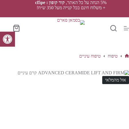
Ski
5% הנחה על כל האתר,
קוד קופון : cl5pe
t
+ משלוח חינם בכל קנייה מעל 350 ש״ח!
conten
סל
פתח סרגל נגישות
הקניות
טיפוח
טיפוח עיניים
ף
בית
אזל מהמלאי