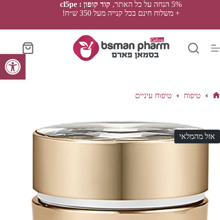
Ski
5% הנחה על כל האתר,
קוד קופון : cl5pe
t
+ משלוח חינם בכל קנייה מעל 350 ש״ח!
conten
סל
פתח סרגל נגישות
הקניות
טיפוח
טיפוח עיניים
ף
בית
אזל מהמלאי