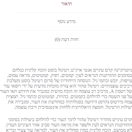
תיאור
מידע נוסף
חוות דעת (0)
ניוטרוג'ינה קרם עיניים אנטי אייג'ינג רטינול בוסט הוכח קלינית כנלחם
בסימנים ההזדקנות הנראים לעין: קמטים, רפיון, קמטוטים, מראה עמום,
עייפות, יובש וכתמי גיל. הנוסחה הייחודית של סרום רטינול בוסט משלבת
רכיבים עוצמתיים: רטינול טהור הוא צורה מוכחת מדעית על ידי רופאי עור
של ויטמין A, מרכיב רב עוצמה זה הוכח מדעית כמגביר את חידוש תאי העור
על פני השטח כדי להילחם בקמטים, כהויות, קמטוטים וכתמי גיל. תמצית
צמח מירטוס (הדס) הידועה בסגולותיה כמחדשת את העור, ומגבירה את
יעילות הרטינול. חומצה היאלורונית ללחות אינטנסיבית ורבת עוצמה.
קרם עיניים מחדיר רטינול טהור לתוך העור כדי להילחם ביעילות בסימני
ההזדקנות הנראים לעין ולשפר את מראה העור סביב אזור העיניים העדין.
לא מבושם. הוכח קלינית כמזין ומחליק את העור, למראה עור צעיר ובריא