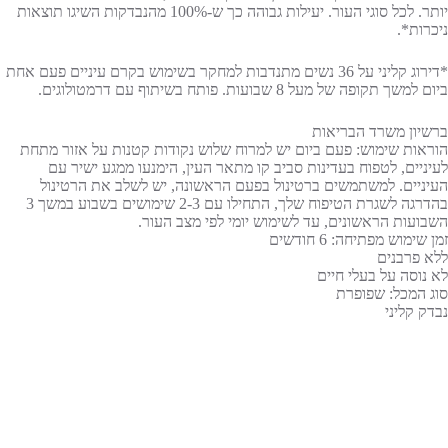
יותר. לכל סוגי העור. יעילות גבוהה כך ש-100% מהנבדקות השיגו תוצאות
ניכרות*.
*דירוג קליני על 36 נשים מתנדבות למחקר בשימוש בקרם עיניים פעם אחת
ביום למשך תקופה של מעל 8 שבועות. פותח בשיתוף עם דרמטולוגים.
ברשיון משרד הבריאות
הוראות שימוש: פעם ביום יש למרוח שלוש נקודות קטנות על אזור מתחת
לעיניים, לטפוח בעדינות סביב קו מתאר העין, הימנעו ממגע ישיר עם
העיניים. למשתמשים ברטינול בפעם הראשונה, יש לשלב את הרטינול
בהדרגה לשגרת הטיפוח שלך, התחילו עם 2-3 שימושים בשבוע במשך 3
השבועות הראשונים, עד לשימוש יומי לפי מצב העור.
זמן שימוש מפתיחה: 6 חודשים
ללא פרבנים
לא נוסה על בעלי חיים
סוג המכל: שפופרת
נבדק קליני