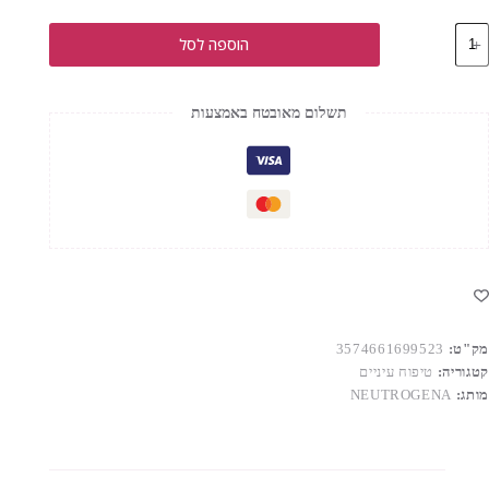
מות
הוספה לסל
ל
RETINO
BOOS
רם
תשלום מאובטח באמצעות
יניים
מק"ט:
3574661699523
קטגוריה:
טיפוח עיניים
מותג:
NEUTROGENA