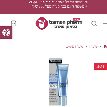
Ski
5% הנחה על כל האתר,
קוד קופון : cl5pe
t
+ משלוח חינם בכל קנייה מעל 350 ש״ח!
conten
סל
פתח סרגל נגישות
הקניות
טיפוח
טיפוח עיניים
ף
בית
HOT