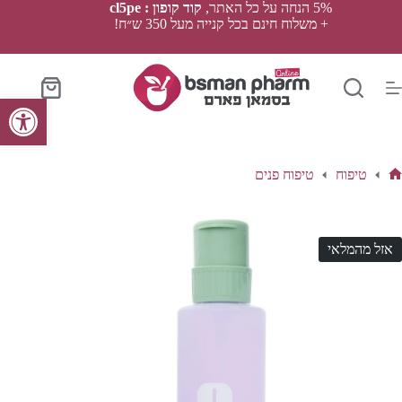
Ski
5% הנחה על כל האתר,
קוד קופון : cl5pe
t
+ משלוח חינם בכל קנייה מעל 350 ש״ח!
conten
סל
פתח סרגל נגישות
הקניות
טיפוח
טיפוח פנים
ף
בית
אזל מהמלאי