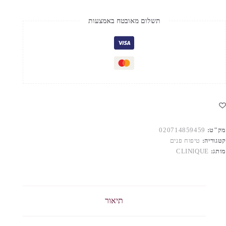
תשלום מאובטח באמצעות
מק"ט:
020714859459
קטגוריה:
טיפוח פנים
מותג:
CLINIQUE
תיאור