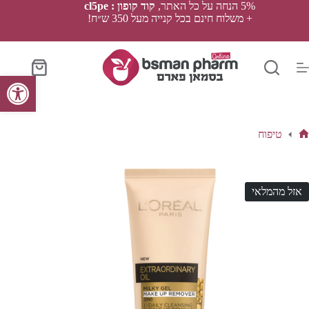
Ski
5% הנחה על כל האתר,
קוד קופון : cl5pe
t
+ משלוח חינם בכל קנייה מעל 350 ש״ח!
conten
סל
פתח סרגל נגישות
הקניות
טיפוח
ף
בית
אזל מהמלאי