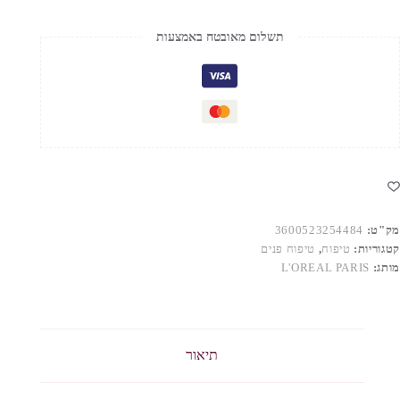
תשלום מאובטח באמצעות
מק"ט:
3600523254484
קטגוריות:
טיפוח
,
טיפוח פנים
מותג:
L'OREAL PARIS
תיאור