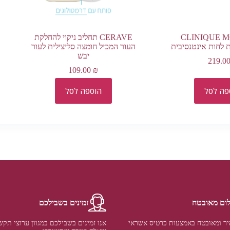
CLINIQUE 
CERAVE תחליב ניקוי להחלקת
העור המכיל חומצה סליצילית לעור
יבש
219.0
109.00
₪
פה לסל
הוספה לסל
ום מאובטח
זמינים בשבילכם
ר ומאובטח באמצעות כרטיס אשראי
אנו זמינים בשבילכם במגוון ערוצי תקש