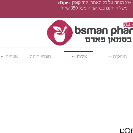
5% הנחה על כל האתר,
קוד קופון : cl5pe
+ משלוח חינם בכל קנייה מעל 350 ש״ח!
תינוקות
טיפוח
תוספי תזונה
שעונים