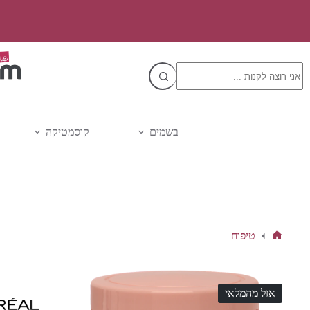
Ski
t
conten
No
results
בשמים
קוסמטיקה
טיפוח
דף
הבית
אזל מהמלאי