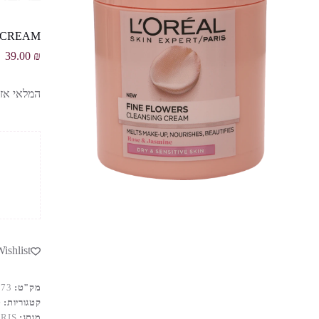
 CREAM
39.00
₪
המלאי אזל
ishlist
מק"ט:
473
קטגוריות:
ט
מותג:
ARIS