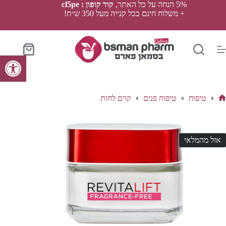
Ski
5% הנחה על כל האתר,
קוד קופון : cl5pe
t
+ משלוח חינם בכל קנייה מעל 350 ש״ח!
conten
סל
פתח סרגל נגישות
הקניות
טיפוח
טיפוח פנים
קרם לחות
ף
בית
אזל מהמלאי