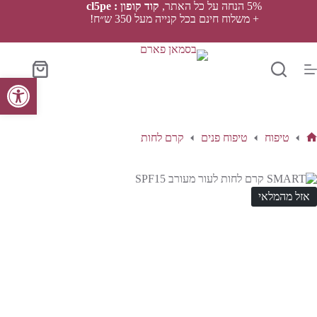
Ski
5% הנחה על כל האתר,
קוד קופון : cl5pe
t
+ משלוח חינם בכל קנייה מעל 350 ש״ח!
conten
סל
פתח סרגל נגישות
הקניות
טיפוח
טיפוח פנים
קרם לחות
ף
בית
אזל מהמלאי