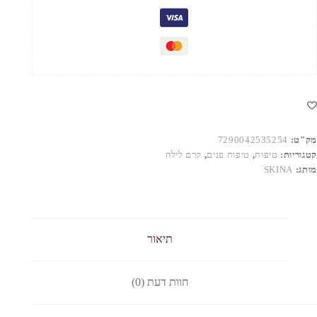
פיגמנטציה
מק"ט:
7290042535254
קטגוריות:
טיפוח
,
טיפוח פנים
,
קרם לילה
מותג:
SKINA
תיאור
חוות דעת (0)