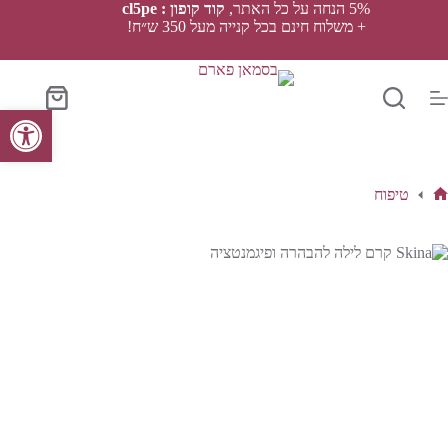
Ski
5% הנחה על כל האתר,
קוד קופון : cl5pe
t
+ משלוח חינם בכל קנייה מעל 350 ש״ח!
conten
סל
פתח סרגל נגישות
הקניות
טיפוח
ף
בית