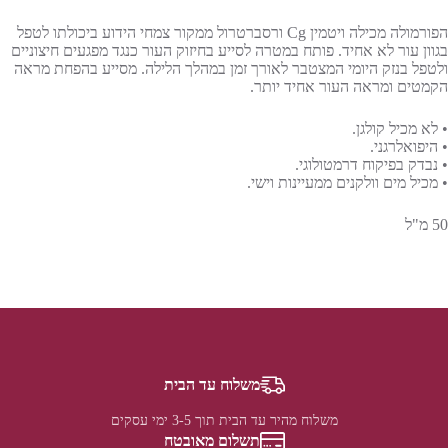
הפורמולה מכילה ויטמין Cg ורסברטרול ממקור צמחי הידוע ביכולתו לטפל
בגוון עור לא אחיד. פותח במטרה לסייע בחיזוק העור כנגד מפגעים חיצוניים
ולטפל בנזק היומי המצטבר לאורך זמן במהלך הלילה. מסייע בהפחת מראה
הקמטים ומראה העור אחיד יותר.
• לא מכיל קולגן.
• היפואלרגני.
• נבדק בפיקוח דרמטולוגי.
• מכיל מים וולקנים ממעיינות וישי.
50 מ"ל
משלוח עד הבית
משלוח מהיר עד הבית תוך 3-5 ימי עסקים
תשלום מאובטח