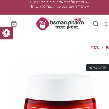
Ski
5% הנחה על כל האתר,
קוד קופון : cl5pe
t
+ משלוח חינם בכל קנייה מעל 350 ש״ח!
conten
סל
פתח סרגל נגישות
הקניות
טיפוח
ף
בית
אזל מהמלאי