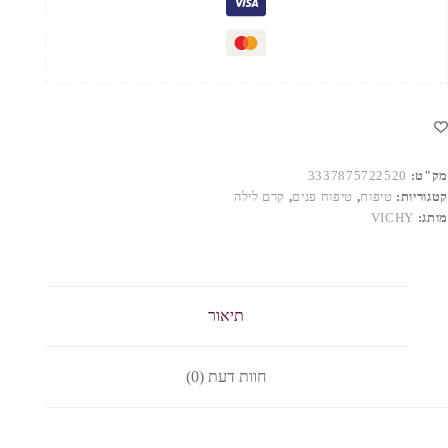
מק"ט:
3337875722520
קטגוריות:
טיפוח
,
טיפוח פנים
,
קרם לילה
מותג:
VICHY
תיאור
חוות דעת (0)