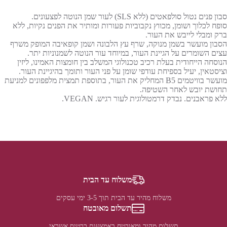
סבון פנים נטול סולפאטים (ללא SLS) לעור שמן הנוטה לפצעונים.
סופח לכלוך ושומן, מכווץ נקבוביות פעורות ומותיר את הפנים נקיות, ללא
ברק ומבלי לייבש את העור.
הסבון מועשר בשמן מנוקה, שרף עץ הלבונה ושמן קופאיבה המופק משרף
עצים השומרים על הגיינת העור, במיוחד עור הנוטה לשמנוניות יתר.
הנוסחה הייחודית בעלת רכיב טכנולוגי המשלב בין חומצות האמינו, ליזין
וציסטאין, יעיל בספיחת עודפי שומן על פני העור ותומך בהיגיינת העור.
מועשר בוויטמים B5 המחליק את העור, בתוספת תמצית מלפפונים למניעת
תחושת יובש לאחר השטיפה.
ללא פראבנים. נבדק דרמטולוגית לעור רגיש. VEGAN.
משלוח עד הבית
משלוח מהיר עד הבית תוך 3-5 ימי עסקים
תשלום מאובטח
תשלום מהיר ומאובטח באמצעות כרטיס אשראי