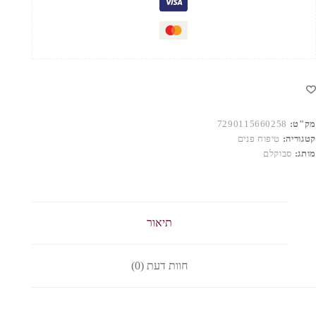
מק"ט:
7290115660258
קטגוריה:
טיפוח פנים
מותג:
סבוקלם
תיאור
חוות דעת (0)