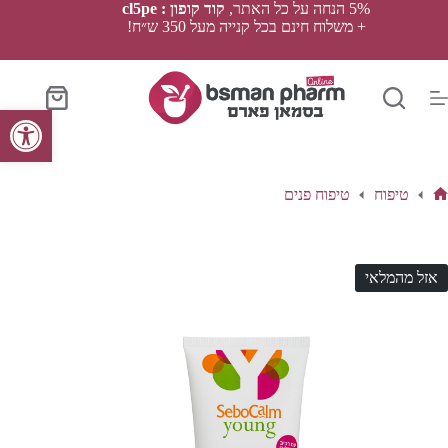
Ski
5% הנחה על כל האתר,
קוד קופון : cl5pe
t
+ משלוח חינם בכל קנייה מעל 350 ש״ח!
conten
סל
פתח סרגל נגישות
הקניות
טיפוח
טיפוח פנים
ף
בית
אזל מהמלאי