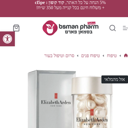
Ski
5% הנחה על כל האתר,
קוד קופון : cl5pe
t
+ משלוח חינם בכל קנייה מעל 350 ש״ח!
conten
סל
פתח סרגל נגישות
הקניות
טיפוח
טיפוח פנים
סרום וטיפול בעור
ף
בית
אזל מהמלאי