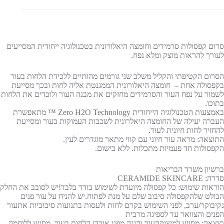
סרום קפסולות סרמידים וחומצה היאלורונית בטכנולוגיה ייחודית המסייעים
לעורך להראות מוצק ומלא נפח.
הסרום הקטיפתי והקליל משלב שני גורמים מהותיים ללכידת הלחות בעור
בקפסולה אחת – חומצה היאלורונית הממגנטת אליה לחות ובכך מסייעת
לשמור על נפח העור והסרמידים מחזקים את מבנה העור ולוכדים את הלחות
בתוכו.
באמצעות הטכנולוגיה הייחודית Zero H2O Technology ™ מתאפשרת
העברה יעילה של החומצה היאלרונית לשכבות העמוקות בעור ומסייעת
להחזיר לחות חיונית לעור.
התוצאה: מראה עור חיוני עם קווי מתאר מוגדרים לעין.
הקפסולות חד פעמיות מתכלות. ללא בישום.
ברשיון משרד הבריאות
סדרה: CERAMIDE SKINCARE
הוראות שימוש: כל קפסולה מיועדת לשימוש בודד בלבד!יש לסובב את החלק
הבולט שלהקפסולה סיבוב שלם על מנת לפתוח.יש להניח על עור פנים
נקיבוקר/ערב, לפני השימוש בקרם לחות ולעסות בתנועות סיבוביות אתעור
הפנים והצוואר עד לספיגה מרבית
תוצאה: מסייע למיצוקהעור והגנה מפני אובדן הלחות בעור, מסייע ללוחמה