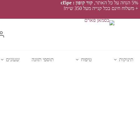
5% הנחה על כל האתר,
קוד קופון : cl5pe
+ משלוח חינם בכל קנייה מעל 350 ש״ח!
תינוקות
טיפוח
תוספי תזונה
שעונים