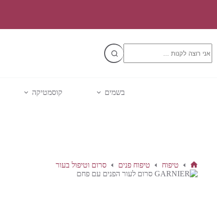
Ski
אזל מהמלאי
HOT
t
conten
No
results
בשמים
קוסמטיקה
טיפוח
טיפוח פנים
סרום וטיפול בעור
דף
הבית