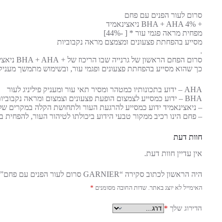
סרום לעור הפנים עם פחם
+ BHA + AHA 4% ניאצינאמיד
מפחית מראה פגמי עור * [ -44%]
מסייע בהפחתת פצעונים ומצמצם מראה נקבוביות
.
סרום הפחם הראשון של גרנייה שבו הריכוז של + BHA + AHA ניאצינאמיד כל כל גבוה [ 4% ]
כך שהוא מסייע בהפחתת פצעונים ופגמי עור, ובשימוש מתמשך מעניק 
AHA – ידוע בתכונותיו כמטהר ומסיר תאי עור ומעניק פיליניג לעור
BHA – ידוע כמסייע לצמצום הופעת פצעונים וצמצום ומראה נקבוביות.
– ניאצינאמיד ידוע כמסייע להרגעת העור ולתחושת הקלה במקרים של 
– פחם הינו רכיב ממקור טבעי הידוע ביכולתו לטיהור העור, להפחית 
חוות דעת
אין עדיין חוות דעת.
היה הראשון לכתוב סקירה “GARNIER סרום לעור הפנים עם פחם”
האימייל לא יוצג באתר.
שדות החובה מסומנים
*
הדירוג שלך
*