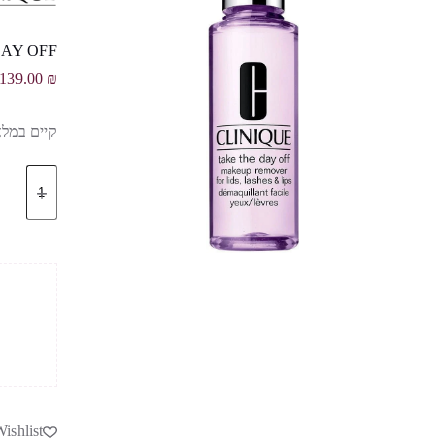
TAKE THE DAY OFF
139.00
₪
קיים במלא
כמות
של
TAKE
THE
DAY
OFF
מסיר
איפור
עיניים
ושפתיים
ishlist