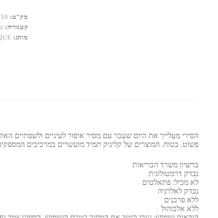
מק"ט:
559
קטגוריה:
טי
מותג:
QUE
הסירי מעלייך את היום שעבר עם מסיר איפור לעיניים ולשפתיים האקוני
פשוט. בטוח. המוצרים של קליניק תמיד מועשרים במרכיבים המספקים תוצאות מירב
ברשיון משרד הבריאות
נבדק דרמטולוגית
לא מכיל: פתאלטים
נבדק לאלרגיה
ללא פרבנים
ללא אלכוהול
הוראות שימוש: נערי היטב את המסיר בטרם השימוש. הספיגי צמר גפן,