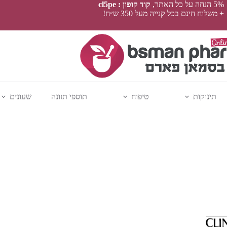
5% הנחה על כל האתר,
קוד קופון : cl5pe
+ משלוח חינם בכל קנייה מעל 350 ש״ח!
תינוקות
טיפוח
תוספי תזונה
שעונים