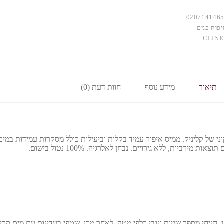
020714146
פוח פנים
CLINI
תיאור
מידע נוסף
חוות דעת (0)
 של קליניק. ממיס איפור עמיד בקלות וביעילות כולל מסקרות עמידות במים. 
יות, ללא גירויים. נבחן לאלרגיה. 100% נטול בישום.
 הניחי מספר שניות ונגבי כלפי מטה. לאחר מכן, שטפי בעדינות עם מים קרי