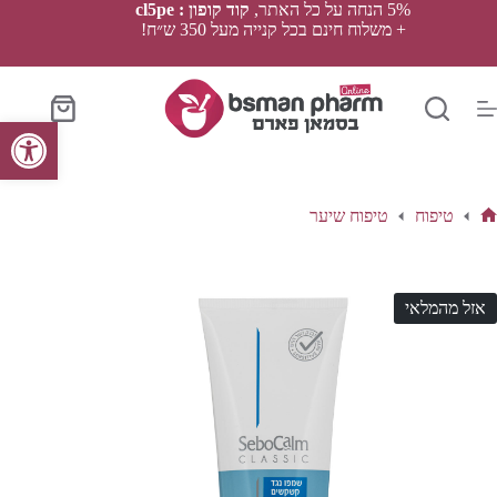
Ski
5% הנחה על כל האתר,
קוד קופון : cl5pe
t
+ משלוח חינם בכל קנייה מעל 350 ש״ח!
conten
סל
פתח סרגל נגישות
הקניות
טיפוח
טיפוח שיער
ף
בית
אזל מהמלאי