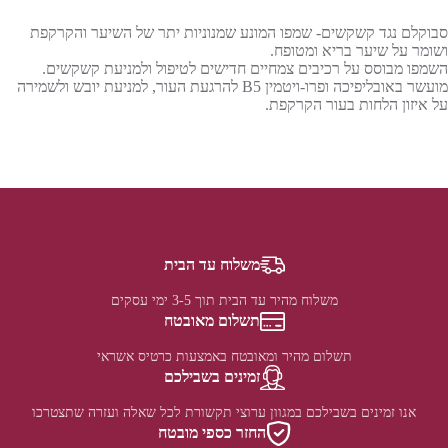
סבוקלם נגד קשקשים- שמפו המונע שמנוניות יתר של השיער והקרקפת
ושומר על שיער בריא ומטופח.
השמפו מבוסס על רכיבים צמחיים חדישים לטיפול ולמניעת קשקשים.
מועשר באובליפיכה ופרו-ויטמין B5 להרגעת העור, למניעת יובש ולשמירה
על איזון הלחות בעור הקרקפת.
משלוח עד הבית
משלוח מהיר עד הבית תוך 3-5 ימי עסקים
תשלום מאובטח
תשלום מהיר ומאובטח באמצעות כרטיס אשראי
זמינים בשבילכם
אנו זמינים בשבילכם במגוון ערוצי תקשורת לכל שאלה ועזרה שתצטרכו
החזר כספי מובטח