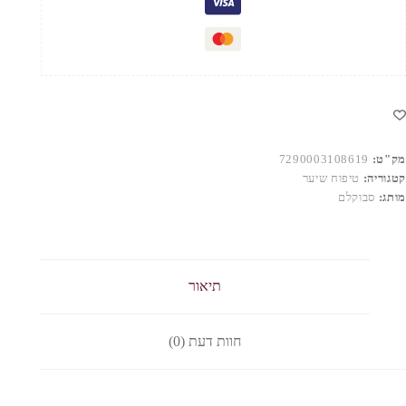
מק"ט:
7290003108619
קטגוריה:
טיפוח שיער
מותג:
סבוקלם
תיאור
חוות דעת (0)