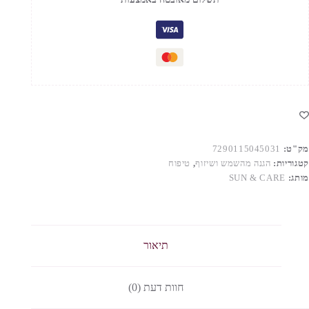
DERM
PROTEC
רם
גנה
פנים
ם
ומצה
יאלרונית
מק"ט:
7290115045031
קטגוריות:
הגנה מהשמש ושיזוף
,
טיפוח
מותג:
SUN & CARE
תיאור
חוות דעת (0)