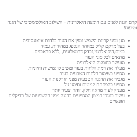
קרם הגנה לפנים עם חומצה היאלרונית – השילוב האולטימטיבי של הגנה
וטיפוח!
מגן מפני קרינת השמש ומזין את העור בלחות אינטנסיבית.
בעל מרקם קליל במיוחד הנספג במהירות, עמיד
במים,היפואלרגני,נבדק דרמטלוגית, ,ללא פראבנים.
מתאים לכל סוגי העור
מועשר בחומצה היאלרונית
מעלה את רמת הלחות בעור ומשיב לו גמישות וחיוניות
מסייע בשימור הלחות הטבעית בעור
מגביר את ההגנה הטבעית מפני הזדקנות העור
מסייע בהפחתת קמטים וסימני גיל
מעניק לעור מראה חלק, זוהר וצעיר יותר
עשיר בנוגדי חמצון המסייעים בהגנה מפני ההשפעות של רדיקלים
חופשיים