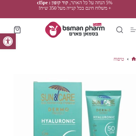
Ski
5% הנחה על כל האתר,
קוד קופון : cl5pe
t
+ משלוח חינם בכל קנייה מעל 350 ש״ח!
conten
סל
פתח סרגל נגישות
הקניות
טיפוח
ף
בית