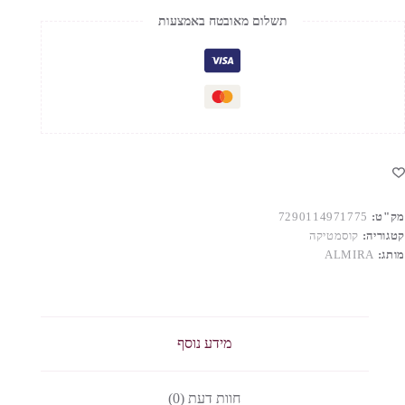
לא
תשלום מאובטח באמצעות
טיפה
ALMIR
מק"ט:
7290114971775
קטגוריה:
קוסמטיקה
מותג:
ALMIRA
מידע נוסף
חוות דעת (0)