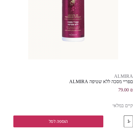
ALMIRA
םפריי מסכה ללא שטיפה ALMIRA
79.00
₪
קיים במלאי
מות
הוספה לסל
ל
פריי
סכה