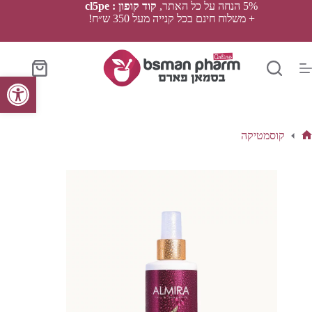
Ski
5% הנחה על כל האתר,
קוד קופון : cl5pe
t
+ משלוח חינם בכל קנייה מעל 350 ש״ח!
conten
סל
פתח סרגל נגישות
הקניות
קוסמטיקה
ף
בית