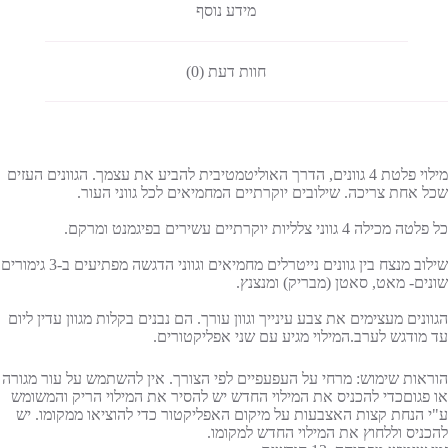
מידע נוסף
חוות דעת (0)
מילוי פלטת 4 גוונים, הדרך האוליטמטיבית להביע את עצמך. הגוונים העזים
שכל אחת צריכה. שילובים יוקרתיים המחמיאים לכל גווני העור.
כל פלטה מכילה 4 גווני צלליות יוקרתיים עשירים בפיגמנט ומרקם.
שילוב מנצח בין גוונים נייטרלים מחמיאים וגווני הדגשה מפתיעים ב-3 גימורים
שונים- מאט, סאטן (מבריק) ומנצנץ.
הגוונים מעצימים את צבע עינייך וגוון עורך. הם נבנים בקלות מגוון עדין ליום
עד מודגש לערב.המילוי מגיע עם שני אפליקטורים.
הוראות שימוש: מרחי על העפעפיים לפי הצורך. אין להשתמש על עור מגורה
או פגוםכדי להכניס את המילוי החדש יש להסיר את המילוי הריק והמשומש
ע"י הנחת קצות האצבעות על מיקום האפליקטור כדי להוציאו ממקומו. יש
להכניס וללחוץ את המילוי החדש למקומו.