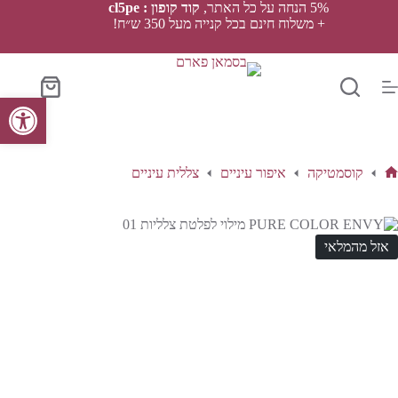
Ski
5% הנחה על כל האתר,
קוד קופון : cl5pe
t
+ משלוח חינם בכל קנייה מעל 350 ש״ח!
conten
סל
פתח סרגל נגישות
הקניות
קוסמטיקה
איפור עיניים
צללית עיניים
ף
בית
אזל מהמלאי