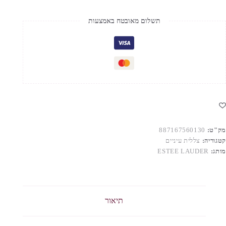
תשלום מאובטח באמצעות
מק"ט:
887167560130
קטגוריה:
צללית עיניים
מותג:
ESTEE LAUDER
תיאור