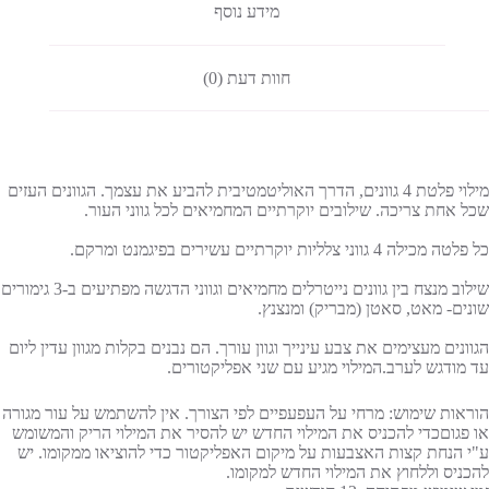
מידע נוסף
חוות דעת (0)
מילוי פלטת 4 גוונים, הדרך האוליטמטיבית להביע את עצמך. הגוונים העזים
שכל אחת צריכה. שילובים יוקרתיים המחמיאים לכל גווני העור.
כל פלטה מכילה 4 גווני צלליות יוקרתיים עשירים בפיגמנט ומרקם.
שילוב מנצח בין גוונים נייטרלים מחמיאים וגווני הדגשה מפתיעים ב-3 גימורים
שונים- מאט, סאטן (מבריק) ומנצנץ.
הגוונים מעצימים את צבע עינייך וגוון עורך. הם נבנים בקלות מגוון עדין ליום
עד מודגש לערב.המילוי מגיע עם שני אפליקטורים.
הוראות שימוש: מרחי על העפעפיים לפי הצורך. אין להשתמש על עור מגורה
או פגוםכדי להכניס את המילוי החדש יש להסיר את המילוי הריק והמשומש
ע"י הנחת קצות האצבעות על מיקום האפליקטור כדי להוציאו ממקומו. יש
להכניס וללחוץ את המילוי החדש למקומו.