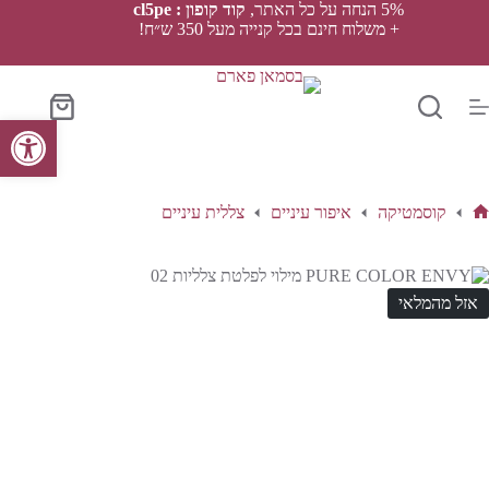
Ski
5% הנחה על כל האתר,
קוד קופון : cl5pe
t
+ משלוח חינם בכל קנייה מעל 350 ש״ח!
conten
סל
פתח סרגל נגישות
הקניות
קוסמטיקה
איפור עיניים
צללית עיניים
ף
בית
אזל מהמלאי