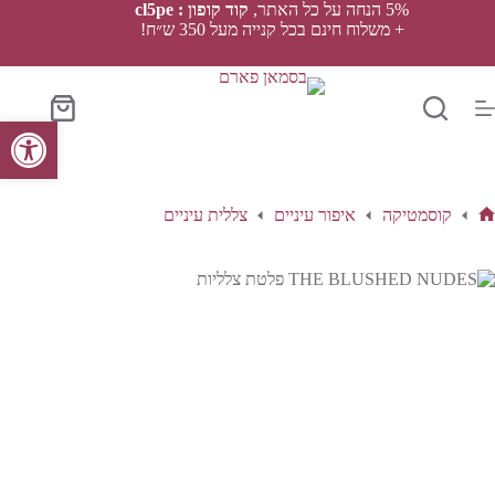
Ski
5% הנחה על כל האתר,
קוד קופון : cl5pe
t
+ משלוח חינם בכל קנייה מעל 350 ש״ח!
conten
סל
פתח סרגל נגישות
הקניות
קוסמטיקה
איפור עיניים
צללית עיניים
ף
בית