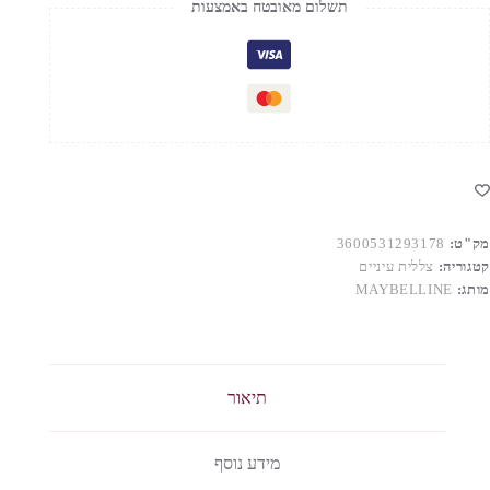
תשלום מאובטח באמצעות
לטת
לליות
מק"ט:
3600531293178
קטגוריה:
צללית עיניים
מותג:
MAYBELLINE
תיאור
מידע נוסף