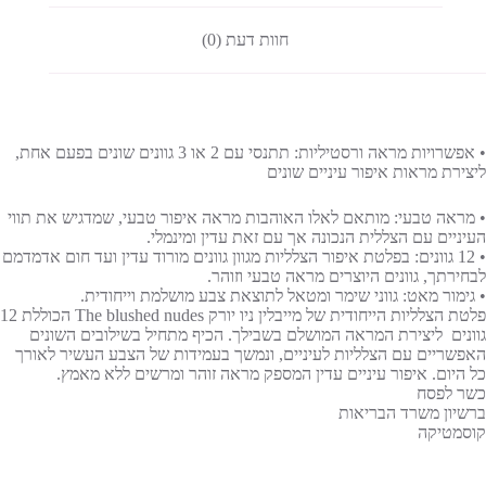
חוות דעת (0)
• אפשרויות מראה ורסטיליות: תתנסי עם 2 או 3 גוונים שונים בפעם אחת,
ליצירת מראות איפור עיניים שונים
• מראה טבעי: מותאם לאלו האוהבות מראה איפור טבעי, שמדגיש את תווי
העיניים עם הצללית הנכונה אך עם זאת עדין ומינמלי.
• 12 גוונים: בפלטת איפור הצלליות מגוון גוונים מורוד עדין ועד חום אדמדמם
לבחירתך, גוונים היוצרים מראה טבעי וזוהר.
• גימור מאט: גווני שימר ומטאל לתוצאת צבע מושלמת וייחודית.
פלטת הצלליות הייחודית של מייבלין ניו יורק The blushed nudes הכוללת 12
גוונים ליצירת המראה המושלם בשבילך. הכיף מתחיל בשילובים השונים
האפשריים עם הצלליות לעיניים, ונמשך בעמידות של הצבע העשיר לאורך
כל היום. איפור עיניים עדין המספק מראה זוהר ומרשים ללא מאמץ.
כשר לפסח
ברשיון משרד הבריאות
קוסמטיקה