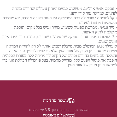
• אפקט אנטי אייג’ינג: מטשטש פגמים ומוחק עיגולים שחורים מתחת
לעיניים, למראה עור קורן ורענן.
• קל למריחה : פורמולה רכה המחליקה על העור בצורה אחידה, לא מותירה
גבשושיות מתחת לעיניים
• נייד ונגיש : מברשת ספוגית לשימוש מהיר ונגיש בכל מקום. תוספת
מושלמת לתיק האיפור.
• 3 פעולות במוצר אחר : מחיקה של עיגולים שחורים, עיצוב תווי פנים ואיזון
גוונים שונים.
קונסילר IAR המושלם מבית מייבלין ישמש אותך לא רק להחיית המראה
ויצירת מראה רענן וקורן של אזור העין אלא גם לפיסול פנייך ע"י הארה
והצללה עם גוונים בהירים וכהים של הקונסילר-מריחה קלה בעזרת הספוגית
הופכת את פיסול הפנים לקל ומדוייק מתמיד. בעל פורמולה הכוללת גוג'י ברי
למראה רענן וקורן של אזור העין.
משלוח עד הבית
משלוח מהיר עד הבית תוך 3-5 ימי עסקים
תשלום מאובטח