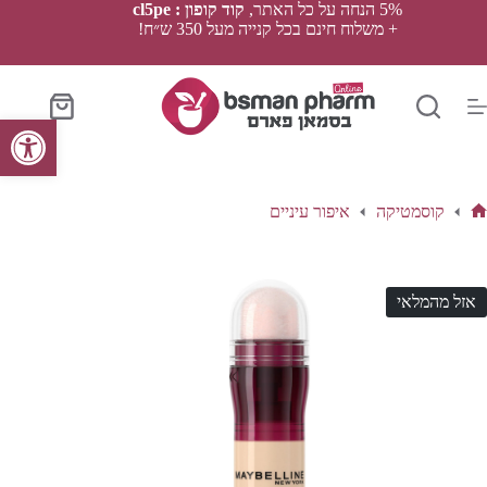
Ski
5% הנחה על כל האתר,
קוד קופון : cl5pe
t
+ משלוח חינם בכל קנייה מעל 350 ש״ח!
conten
סל
פתח סרגל נגישות
הקניות
קוסמטיקה
איפור עיניים
ף
בית
אזל מהמלאי