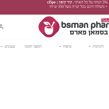
5% הנחה על כל האתר,
קוד קופון : cl5pe
+ משלוח חינם בכל קנייה מעל 350 ש״ח!
תינוקות
טיפוח
תוספי תזונה
שעונים