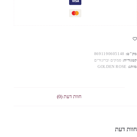
מק"ט:
8691190605148
קטגוריה:
סמקים וברונזרים
מותג:
GOLDEN ROSE
חוות דעת (0)
חוות דעת