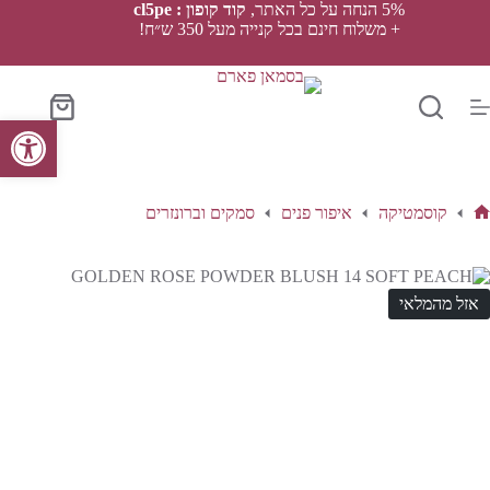
Ski
5% הנחה על כל האתר,
קוד קופון : cl5pe
t
+ משלוח חינם בכל קנייה מעל 350 ש״ח!
conten
סל
פתח סרגל נגישות
הקניות
קוסמטיקה
איפור פנים
סמקים וברונזרים
ף
בית
אזל מהמלאי